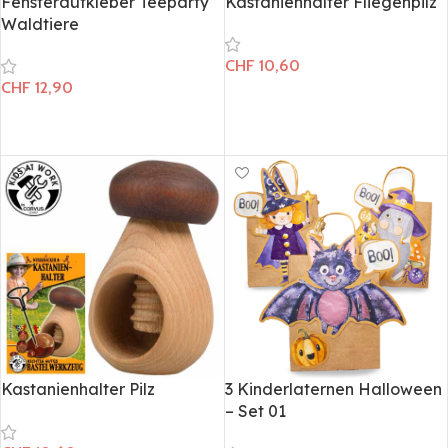
Fensteraufkleber Teeparty
Kastanienhalter Fliegenpilz
Waldtiere
CHF
10,60
CHF
12,90
In den Warenkorb
In den Warenkorb
Kastanienhalter Pilz
3 Kinderlaternen Halloween
– Set 01