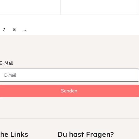
7
8
→
E-Mail
Senden
che Links
Du hast Fragen?