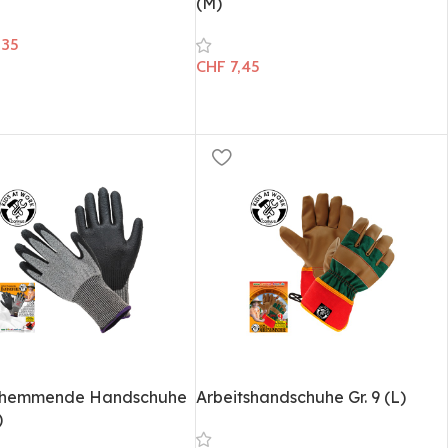
(M)
,35
CHF
7,45
tthemmende Handschuhe
Arbeitshandschuhe Gr. 9 (L)
)