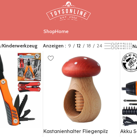
Shop
Home
n
/
Kinderwerkzeug
Anzeigen
9
12
18
24
Kastanienhalter Fliegenpilz
Akku S