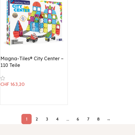
Magna-Tiles® City Center –
110 Teile
CHF
163,20
In den Warenkorb
1
2
3
4
…
6
7
8
→