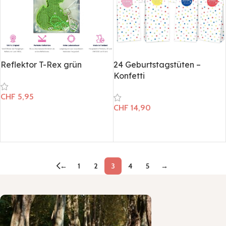
Reflektor T-Rex grün
24 Geburtstagstüten –
Konfetti
CHF
5,95
CHF
14,90
In den Warenkorb
In den Warenkorb
←
1
2
3
4
5
→