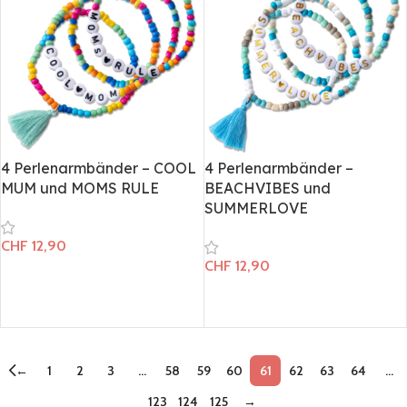
4 Perlenarmbänder – COOL
4 Perlenarmbänder –
MUM und MOMS RULE
BEACHVIBES und
SUMMERLOVE
CHF
12,90
CHF
12,90
In den Warenkorb
In den Warenkorb
←
1
2
3
…
58
59
60
61
62
63
64
…
123
124
125
→