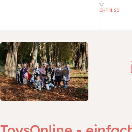
CHF
11,60
ToysOnline - einfac