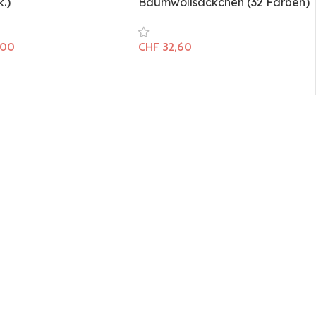
k.)
Baumwollsäckchen (32 Farben)
,00
CHF
32,60