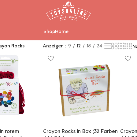
Shop
Home
ayon Rocks
Anzeigen
9
12
18
24
in rotem
Crayon Rocks in Box (32 Farben
Crayon