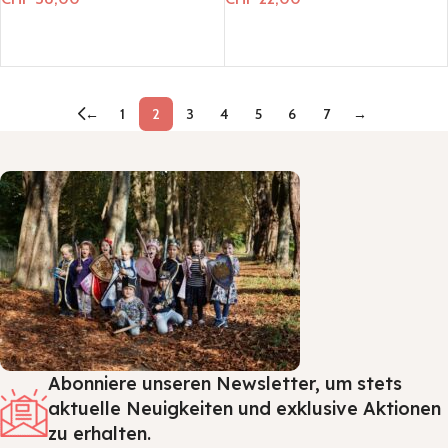
In den Warenkorb
In den Warenkorb
←
1
2
3
4
5
6
7
→
Abonniere unseren Newsletter, um stets
aktuelle Neuigkeiten und exklusive Aktionen
zu erhalten.