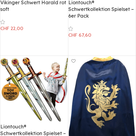
Vikinger Schwert Harald rot
Liontouch®
soft
Schwertkollektion Spielset –
6er Pack
CHF
22,00
CHF
67,60
In den Warenkorb
In den Warenkorb
Liontouch®
Schwertkollektion Spielset –