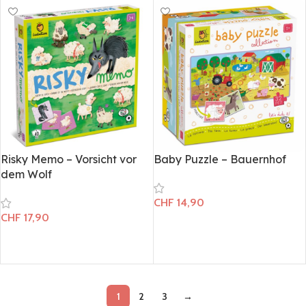
Risky Memo – Vorsicht vor
Baby Puzzle – Bauernhof
dem Wolf
CHF
14,90
CHF
17,90
In den Warenkorb
In den Warenkorb
1
2
3
→