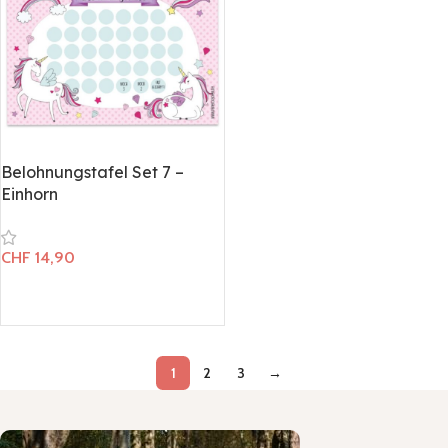
Belohnungstafel Set 7 –
Einhorn
CHF
14,90
In den Warenkorb
1
2
3
→