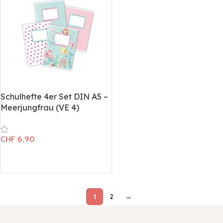
Schulhefte 4er Set DIN A5 –
Meerjungfrau (VE 4)
CHF
6,90
In den Warenkorb
1
2
→