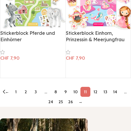
Stickerblock Pferde und
Stickerblock Einhorn,
Einhörner
Prinzessin & Meerjungfrau
CHF
7,90
CHF
7,90
In den Warenkorb
In den Warenkorb
←
1
2
3
…
8
9
10
11
12
13
14
…
24
25
26
→