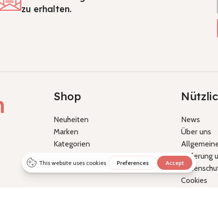
zu erhalten.
Shop
Nützli
h
Neuheiten
News
Marken
Über uns
Kategorien
Allgemein
Themenwelten
Lieferung
Datenschu
Cookies
Nutzung d
Impressum