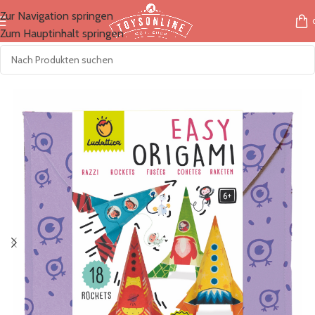
Zur Navigation springen
Zum Hauptinhalt springen
Start
/
Marken
/
Ludattica