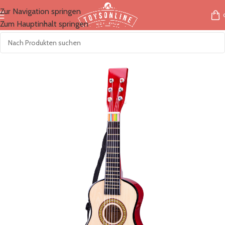
Zur Navigation springen
Zum Hauptinhalt springen
Start
/
Marken
/
NewClassicToys / Woet