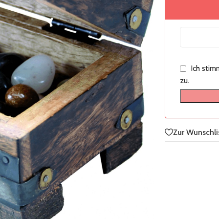
Ich sti
zu.
Zur Wunschli