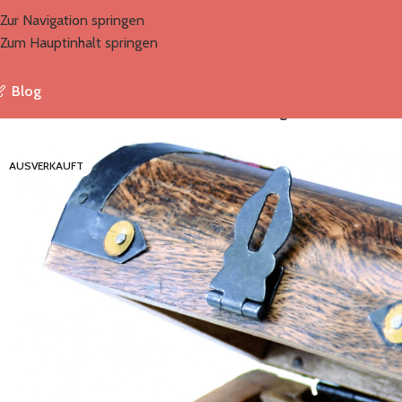
Zur Navigation springen
Zum Hauptinhalt springen
Blog
Start
/
Marken
/
BestSaller
/
Schatztruhe mit 150g Halbedelsteinen
AUSVERKAUFT