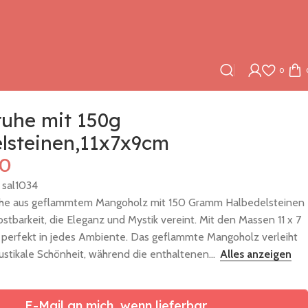
0
ruhe mit 150g
lsteinen,11x7x9cm
00
:
sal1034
uhe aus geflammtem Mangoholz mit 150 Gramm Halbedelsteinen
Kostbarkeit, die Eleganz und Mystik vereint. Mit den Massen 11 x 7
e perfekt in jedes Ambiente. Das geflammte Mangoholz verleiht
ustikale Schönheit, während die enthaltenen...
Alles anzeigen
E-Mail an mich, wenn lieferbar