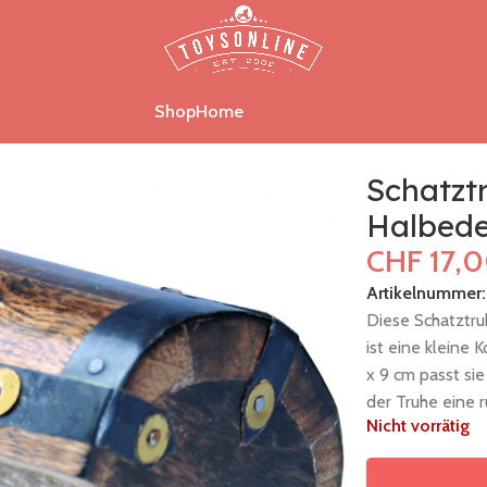
Shop
Home
,11x7x9cm
Schatzt
Halbede
CHF
17,
Artikelnummer
Diese Schatztr
ist eine kleine 
x 9 cm passt si
der Truhe eine r
Nicht vorrätig