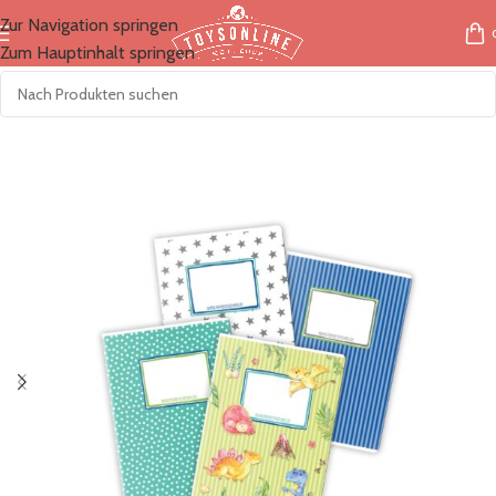
Zur Navigation springen
Zum Hauptinhalt springen
Start
/
Marken
/
Papierdrachen