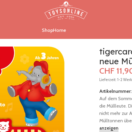
Shop
Home
neue Müllauto
tigerca
neue Mü
CHF
11,9
Lieferzeit: 1-2 Wer
Artikelnummer
Auf dem Sommerf
die Müllleute. 
nicht mehr zur 
Mülltonnen über
anzeigen