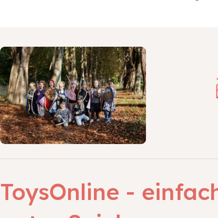
ToysOnline - einfac