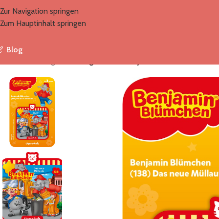
Zur Navigation springen
Zum Hauptinhalt springen
Blog
Start
/
Marken
/
tigermedia
/
tigercard – Benjamin Blümchen – Das 