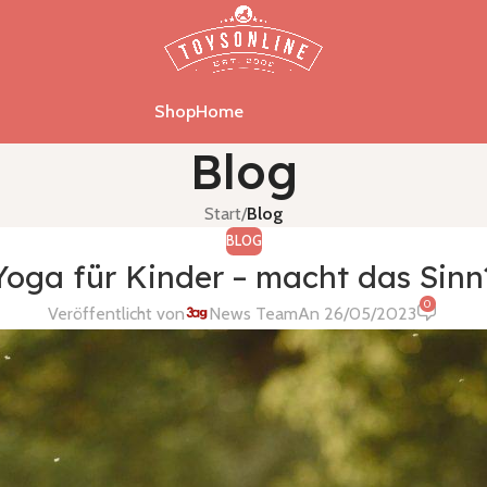
Shop
Home
Blog
Start
/
Blog
BLOG
Yoga für Kinder – macht das Sinn
0
Veröffentlicht von
News Team
An 26/05/2023