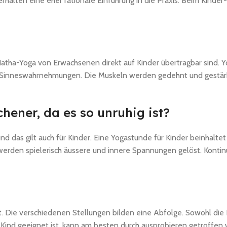
 erhalten eine eher rationale Einführung in die Praxis. Beim Kind
atha-Yoga von Erwachsenen direkt auf Kinder übertragbar sind. Y
inneswahrnehmungen. Die Muskeln werden gedehnt und gestärkt,
ener, da es so unruhig ist?
nd das gilt auch für Kinder. Eine Yogastunde für Kinder beinha
en spielerisch äussere und innere Spannungen gelöst. Kontinuier
 Die verschiedenen Stellungen bilden eine Abfolge. Sowohl die K
Kind geeignet ist, kann am besten durch ausprobieren getroffen