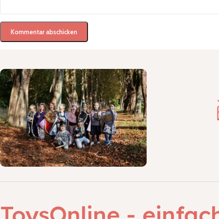
ToysOnline - einfac