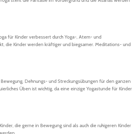
er-Yoga steht die Fantasie im Vordergrund und die Asanas werden
oga für Kinder verbessert durch Yoga-, Atem- und
 die Kinder werden kräftiger und biegsamer. Meditations- und
ltet Bewegung, Dehnungs- und Streckungsübungen für den ganzen
liches Üben ist wichtig, da eine einzige Yogastunde für Kinder
inder, die gerne in Bewegung sind als auch die ruhigeren Kinder
 werden.