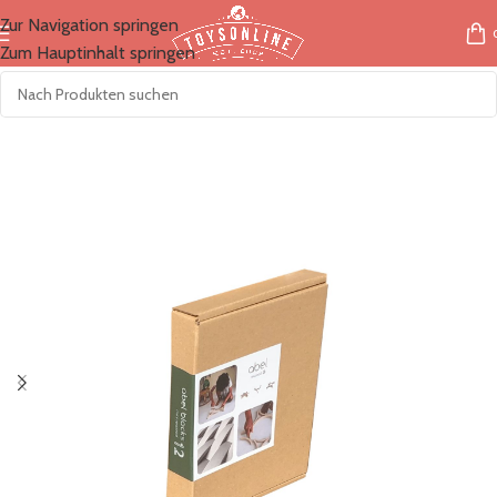
Zur Navigation springen
Zum Hauptinhalt springen
Start
/
Marken
/
Abel