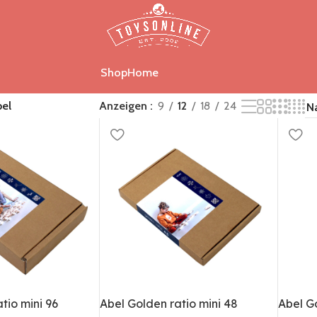
Shop
Home
el
Anzeigen
9
12
18
24
tio mini 96
Abel Golden ratio mini 48
Abel Go