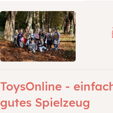
ToysOnline - einfac
gutes Spielzeug