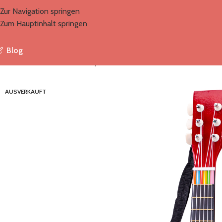
Zur Navigation springen
Zum Hauptinhalt springen
Blog
Start
/
Marken
/
NewClassicToys / Woet
/
Gitarre de Luxe – Natürlic
AUSVERKAUFT