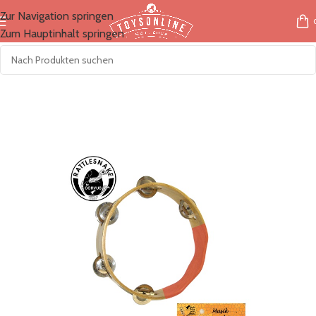
Zur Navigation springen
Zum Hauptinhalt springen
Start
/
Marken
/
Corvus