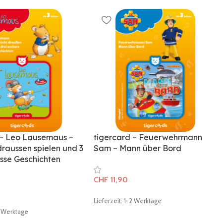
 – Leo Lausemaus –
tigercard – Feuerwehrmann
 draussen spielen und 3
Sam – Mann über Bord
üsse Geschichten
CHF
11,90
Lieferzeit: 1-2 Werktage
-2 Werktage