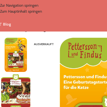
Zur Navigation springen
Zum Hauptinhalt springen
Blog
Start
/
Marken
/
tigermedia
/
tigercard – Pettersson und Findus – Ge
AUSVERKAUFT