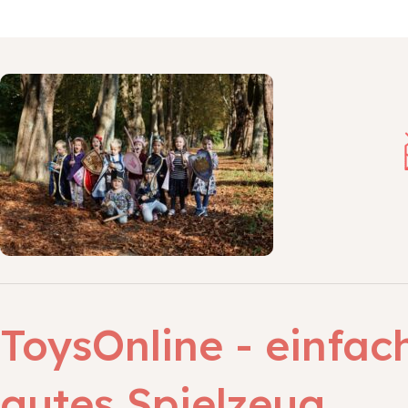
ToysOnline - einfac
gutes Spielzeug