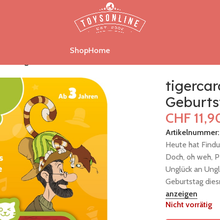
Shop
Home
burtstagstorte für die Katze
tigercar
Geburts
CHF
11,9
Artikelnummer
Heute hat Findus
Doch, oh weh, P
Unglück an Ungl
Geburtstag dies
anzeigen
Nicht vorrätig