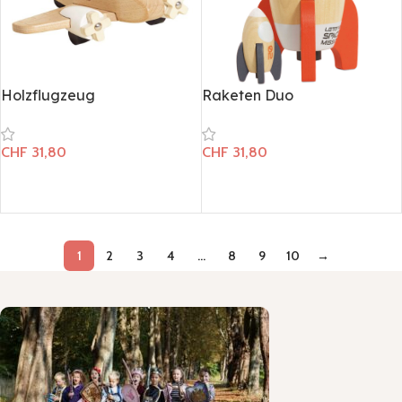
Holzflugzeug
Raketen Duo
CHF
31,80
CHF
31,80
In den Warenkorb
In den Warenkorb
1
2
3
4
…
8
9
10
→