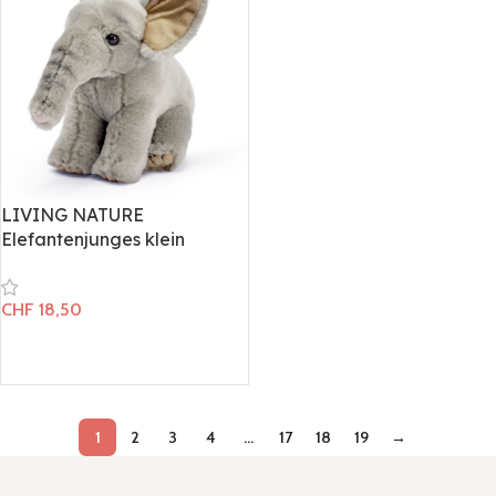
LIVING NATURE
Elefantenjunges klein
CHF
18,50
In den Warenkorb
1
2
3
4
…
17
18
19
→