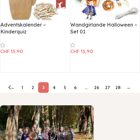
Adventskalender –
Wandgirlande Halloween –
Kinderquiz
Set 01
CHF
15,90
CHF
15,90
In den Warenkorb
In den Warenkorb
←
1
2
3
4
5
6
…
26
27
28
→